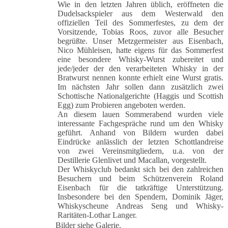
Wie in den letzten Jahren üblich, eröffneten die
Dudelsackspieler aus dem Westerwald den
offiziellen Teil des Sommerfestes, zu dem der
Vorsitzende, Tobias Roos, zuvor alle Besucher
begrüßte. Unser Metzgermeister aus Eisenbach,
Nico Mühleisen, hatte eigens für das Sommerfest
eine besondere Whisky-Wurst zubereitet und
jede/jeder der den verarbeiteten Whisky in der
Bratwurst nennen konnte erhielt eine Wurst gratis.
Im nächsten Jahr sollen dann zusätzlich zwei
Schottische Nationalgerichte (Haggis und Scottish
Egg) zum Probieren angeboten werden.
An diesem lauen Sommerabend wurden viele
interessante Fachgespräche rund um den Whisky
geführt. Anhand von Bildern wurden dabei
Eindrücke anlässlich der letzten Schottlandreise
von zwei Vereinsmitgliedern, u.a. von der
Destillerie Glenlivet und Macallan, vorgestellt.
Der Whiskyclub bedankt sich bei den zahlreichen
Besuchern und beim Schützenverein Roland
Eisenbach für die tatkräftige Unterstützung.
Insbesondere bei den Spendern, Dominik Jäger,
Whiskyscheune Andreas Seng und Whisky-
Raritäten-Lothar Langer.
Bilder siehe Galerie.