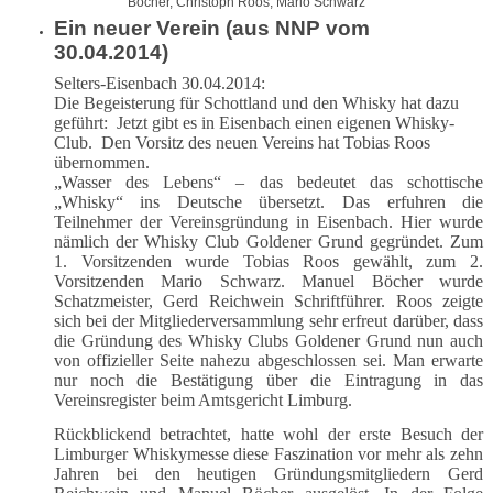
Böcher, Christoph Roos, Mario Schwarz
Ein neuer Verein (aus NNP vom
30.04.2014)
Selters-Eisenbach 30.04.2014:
Die Begeisterung für Schottland und den Whisky hat dazu
geführt: Jetzt gibt es in Eisenbach einen eigenen Whisky-
Club. Den Vorsitz des neuen Vereins hat Tobias Roos
übernommen.
„Wasser des Lebens“ – das bedeutet das schottische
„Whisky“ ins Deutsche übersetzt. Das erfuhren die
Teilnehmer der Vereinsgründung in Eisenbach. Hier wurde
nämlich der Whisky Club Goldener Grund gegründet. Zum
1. Vorsitzenden wurde Tobias Roos gewählt, zum 2.
Vorsitzenden Mario Schwarz. Manuel Böcher wurde
Schatzmeister, Gerd Reichwein Schriftführer. Roos zeigte
sich bei der Mitgliederversammlung sehr erfreut darüber, dass
die Gründung des Whisky Clubs Goldener Grund nun auch
von offizieller Seite nahezu abgeschlossen sei. Man erwarte
nur noch die Bestätigung über die Eintragung in das
Vereinsregister beim Amtsgericht Limburg.
Rückblickend betrachtet, hatte wohl der erste Besuch der
Limburger Whiskymesse diese Faszination vor mehr als zehn
Jahren bei den heutigen Gründungsmitgliedern Gerd