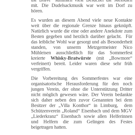
mit. Die Dudelsackmusik war weit im Dorf zu
hören.
Es wurden an diesem Abend viele neue Kontakte
weit über die regionale Grenze hinaus geknüpft.
Natürlich wurde die eine oder andere Anekdote zum
Besten gegeben und herzlich darüber gelacht. Für
das leibliche Wohl war gesorgt und als Besonderheit
standen, von unserm Metzgermeister Nico
Mühleisen ausschließlich für das Sommerfest
kreierte
Whisky-Bratwürste
(mit „Bowmore“
verfeinert) bereit. Leider waren diese sehr früh
vergriffen.
Die Vorbereitung des Sommerfestes war eine
organisatorische Herausforderung für den noch
jungen Verein, der ohne die Unterstützung Dritter
nicht möglich gewesen wäre. Der Verein bedankte
sich daher neben den zuvor Genannten bei dem
Besitzer der „Villa Konthor“ in Limburg, dem
Schützenverein „Roland“ Eisenbach und dem MGV
„Liederkranz“ Eisenbach sowie allen Helferinnen
und Helfern die zum Gelingen des Festes
beigetragen hatten.