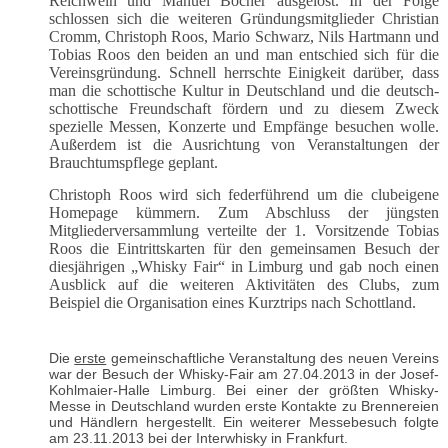
Reichwein und Manuel Böcher ausgelöst. In der Folge
schlossen sich die weiteren Gründungsmitglieder Christian
Cromm, Christoph Roos, Mario Schwarz, Nils Hartmann und
Tobias Roos den beiden an und man entschied sich für die
Vereinsgründung. Schnell herrschte Einigkeit darüber, dass
man die schottische Kultur in Deutschland und die deutsch-
schottische Freundschaft fördern und zu diesem Zweck
spezielle Messen, Konzerte und Empfänge besuchen wolle.
Außerdem ist die Ausrichtung von Veranstaltungen der
Brauchtumspflege geplant.
Christoph Roos wird sich federführend um die clubeigene
Homepage kümmern. Zum Abschluss der jüngsten
Mitgliederversammlung verteilte der 1. Vorsitzende Tobias
Roos die Eintrittskarten für den gemeinsamen Besuch der
diesjährigen „Whisky Fair“ in Limburg und gab noch einen
Ausblick auf die weiteren Aktivitäten des Clubs, zum
Beispiel die Organisation eines Kurztrips nach Schottland.
Die
erste
gemeinschaftliche Veranstaltung des neuen Vereins
war der Besuch der Whisky-Fair am 27.04.2013 in der Josef-
Kohlmaier-Halle Limburg. Bei einer der größten Whisky-
Messe in Deutschland wurden erste Kontakte zu Brennereien
und Händlern hergestellt. Ein weiterer Messebesuch folgte
am 23.11.2013 bei der Interwhisky in Frankfurt.