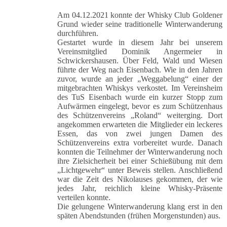
Am 04.12.2021 konnte der Whisky Club Goldener
Grund wieder seine traditionelle Winterwanderung
durchführen.
Gestartet wurde in diesem Jahr bei unserem
Vereinsmitglied Dominik Angermeier in
Schwickershausen. Über Feld, Wald und Wiesen
führte der Weg nach Eisenbach. Wie in den Jahren
zuvor, wurde an jeder „Weggabelung“ einer der
mitgebrachten Whiskys verkostet. Im Vereinsheim
des TuS Eisenbach wurde ein kurzer Stopp zum
Aufwärmen eingelegt, bevor es zum Schützenhaus
des Schützenvereins „Roland“ weiterging. Dort
angekommen erwarteten die Mitglieder ein leckeres
Essen, das von zwei jungen Damen des
Schützenvereins extra vorbereitet wurde. Danach
konnten die Teilnehmer der Winterwanderung noch
ihre Zielsicherheit bei einer Schießübung mit dem
„Lichtgewehr“ unter Beweis stellen. Anschließend
war die Zeit des Nikolauses gekommen, der wie
jedes Jahr, reichlich kleine Whisky-Präsente
verteilen konnte.
Die gelungene Winterwanderung klang erst in den
späten Abendstunden (frühen Morgenstunden) aus.