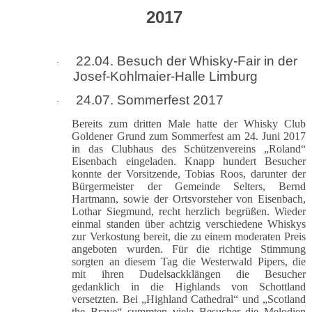
2017
22.04. Besuch der Whisky-Fair in der
·
Josef-Kohlmaier-Halle Limburg
24.07. Sommerfest 2017
·
Bereits zum dritten Male hatte der Whisky Club
Goldener Grund zum Sommerfest am 24. Juni 2017
in das Clubhaus des Schützenvereins „Roland“
Eisenbach eingeladen. Knapp hundert Besucher
konnte der Vorsitzende, Tobias Roos, darunter der
Bürgermeister der Gemeinde Selters, Bernd
Hartmann, sowie der Ortsvorsteher von Eisenbach,
Lothar Siegmund, recht herzlich begrüßen. Wieder
einmal standen über achtzig verschiedene Whiskys
zur Verkostung bereit, die zu einem moderaten Preis
angeboten wurden. Für die richtige Stimmung
sorgten an diesem Tag die Westerwald Pipers, die
mit ihren Dudelsackklängen die Besucher
gedanklich in die Highlands von Schottland
versetzten. Bei „Highland Cathedral“ und „Scotland
the Brave“ summten viele Besucher die Melodien