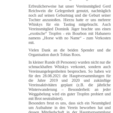
Erfreulicherweise hat unser Vereinsmitglied Gerd
Reichwein die Gelegenheit genutzt, nachträglich
noch auf seinen Geburtstag und die Geburt seiner
Tochter anzustoßen. Hierzu hatte er uns mehrere
Whiskys für ein Tasting mitgebracht. Auch
Vereinsmitglied Dominik Jäger brachte uns einen
„exotische“ Tropfen - ein Bourbon mit Habanero
namens „Horse with no Name“ - zum Verkosten
mit.
Vielen Dank an die beiden Spender und die
Organisation durch Tobias Roos.
In kleiner Runde (8 Personen) wurden nicht nur die
schmackhaften Whiskys verkostet, sondern auch
Vereinsangelegenheiten besprochen. So haben wir
für den 28.08.2021 die Hauptversammlungen für
die Jahre 2019 und 2020 und zukünftige
Vereinsaktivitäten geplant (z.B. die jährliche
Winterwanderung – Besonderheit: an jeder
Weggabelung wird ein guter Tropfen probiert und
mit Brot neutralisiert).
Besonders freut es uns, dass sich ein Neumitglied
um Aufnahme in den Verein beworben hat und
dessen Mitgliedschaft in der Hauptversammlung