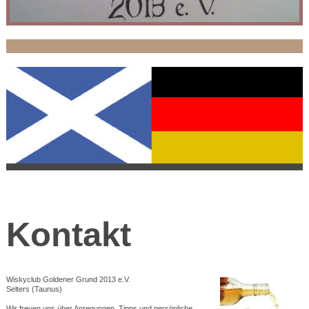
Kontakt
Wiskyclub Goldener Grund 2013 e.V.
Selters (Taunus)
Wir freuen uns über Anregungen, Tipps und persönliche